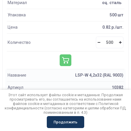
Материал
оц. сталь
Упаковка
500 шт
Цена
0.82 р./шт.
Количество
Название
LSP-W 4,2х32 (RAL 9003)
Артикул
10382
Этот сайт использует файлы cookie и метаданные. Продолжая
просматривать его, вы соглашаетесь на использование нами
Материал
оц. сталь
файлов cookie и метаданных в соответствии с
Политикой
конфиденциальности
(согласно категориям и целям обработки ПД,
Упаковка
500 шт
поименованным в п. 4.3)
Продолжить
Цена
0.80 р./шт.
Корзина