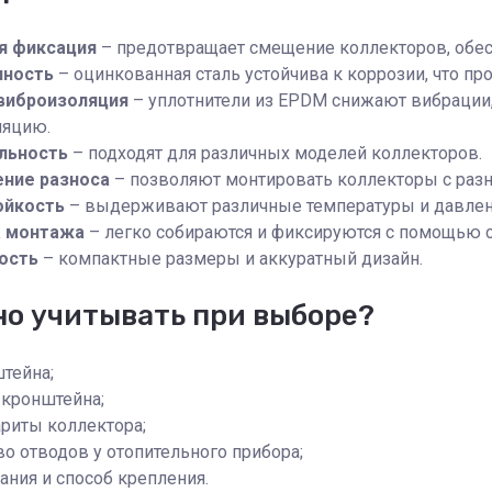
я фиксация
– предотвращает смещение коллекторов, обесп
чность
– оцинкованная сталь устойчива к коррозии, что пр
 виброизоляция
– уплотнители из EPDM снижают вибрации
ляцию.
льность
– подходят для различных моделей коллекторов.
ние разноса
– позволяют монтировать коллекторы с разн
ойкость
– выдерживают различные температуры и давление
а монтажа
– легко собираются и фиксируются с помощью с
ость
– компактные размеры и аккуратный дизайн.
но учитывать при выборе?
тейна;
 кронштейна;
ариты коллектора;
о отводов у отопительного прибора;
ания и способ крепления.