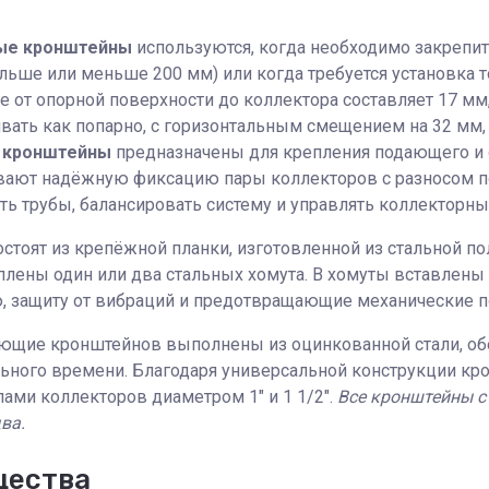
ые кронштейны
используются, когда необходимо закрепит
льше или меньше 200 мм) или когда требуется установка т
е от опорной поверхности до коллектора составляет 17 м
вать как попарно, с горизонтальным смещением на 32 мм, 
 кронштейны
предназначены для крепления подающего и о
вают надёжную фиксацию пары коллекторов с разносом по 
ь трубы, балансировать систему и управлять коллекторны
стоят из крепёжной планки, изготовленной из стальной по
плены один или два стальных хомута. В хомуты вставлен
, защиту от вибраций и предотвращающие механические 
ющие кронштейнов выполнены из оцинкованной стали, об
льного времени. Благодаря универсальной конструкции кр
ами коллекторов диаметром 1" и 1 1/2".
Все кронштейны с
ва.
щества