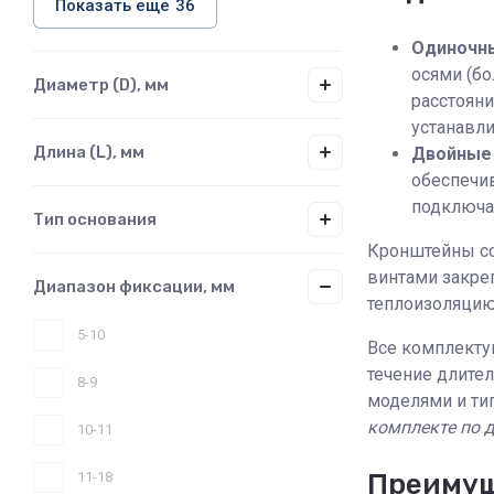
Показать еще
36
Одиночн
осями (бо
Диаметр (D), мм
расстояни
устанавли
Длина (L), мм
Двойные
обеспечи
подключат
Тип основания
Кронштейны со
винтами закре
Диапазон фиксации, мм
теплоизоляцию
5-10
Все комплекту
течение длите
8-9
моделями и тип
комплекте по д
10-11
Преиму
11-18