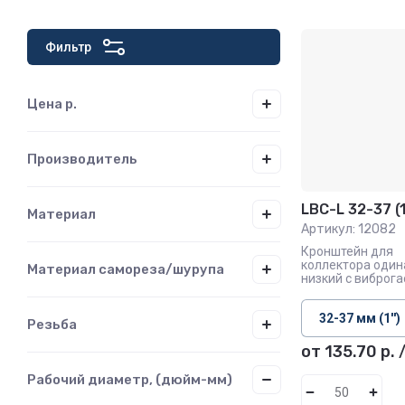
Фильтр
Цена
р.
Производитель
LBC-L 32-37 (1
Материал
Артикул:
12082
Кронштейн для
коллектора оди
Материал самореза/шурупа
низкий с виброг
Резьба
от 135.70
р.
/
Рабочий диаметр, (дюйм-мм)