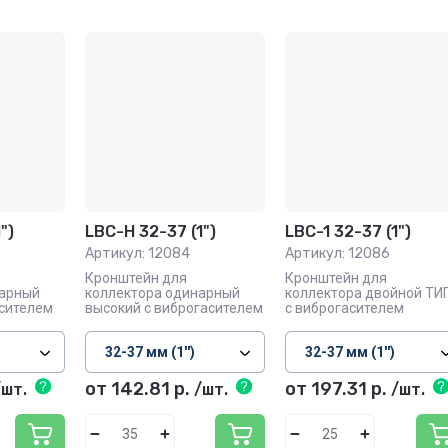
")
LBC-H 32-37 (1")
LBC-1 32-37 (1")
Артикул:
12084
Артикул:
12086
Кронштейн для
Кронштейн для
нарный
коллектора одинарный
коллектора двойной ТИ
асителем
высокий с виброгасителем
с виброгасителем
от 142.81
р.
от 197.31
р.
шт.
/шт.
/шт.