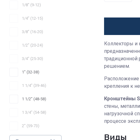
1/8" (9-12)
1/4" (12-15)
3/8" (16-20)
Коллекторы и 
1/2" (20-24)
предназначенн
традиционной 
3/4" (25-30)
решением.
1" (32-38)
Расположение 
1 1/4" (39-46)
крепления к н
Кронштейны 
1 1/2" (48-58)
стены, металл
1 3/4" (54-58)
нагрузочной с
процессе эксп
2" (59-73)
Виды