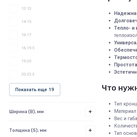
12-13
Надежна
Долгове
14-15
Тепло- и
16-17
теплоизо
Универса
16-19.5
Обеспече
Термост
19-20
Простот
Эстетичн
20-23.5
Что нуж
Показать еще
19
Тип кронш
Материал
Ширина (B), мм
Вес и габ
Количеств
Толщина (S), мм
Тип основ