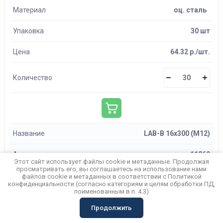
Материал
оц. сталь
Упаковка
30 шт
Цена
64.32 р./шт.
Количество
Название
LAB-B 16х300 (М12)
Артикул
11860
Этот сайт использует файлы cookie и метаданные. Продолжая
просматривать его, вы соглашаетесь на использование нами
Материал
оц. сталь
файлов cookie и метаданных в соответствии с
Политикой
конфиденциальности
(согласно категориям и целям обработки ПД,
поименованным в п. 4.3)
Упаковка
20 шт
Продолжить
Корзина
Цена
124.09 р./шт.