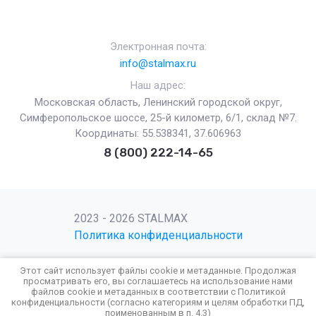
Электронная почта:
info@stalmax.ru
Наш адрес:
Московская область, Ленинский городской округ,
Симферопольское шоссе, 25-й километр, 6/1, склад №7.
Координаты: 55.538341, 37.606963
8 (800) 222-14-65
2023 - 2026 STALMAX
Политика конфиденциальности
Этот сайт использует файлы cookie и метаданные. Продолжая
просматривать его, вы соглашаетесь на использование нами
файлов cookie и метаданных в соответствии с
Политикой
Поддержка.
Разработка сайтов
в Megagroup.
конфиденциальности
(согласно категориям и целям обработки ПД,
поименованным в п. 4.3)