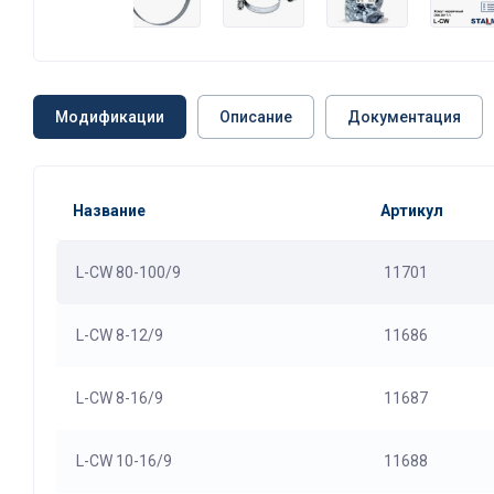
Модификации
Описание
Документация
Название
Артикул
L-CW 80-100/9
11701
L-CW 8-12/9
11686
L-CW 8-16/9
11687
L-CW 10-16/9
11688