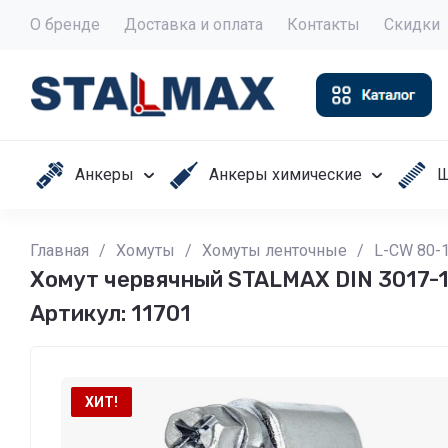
О бренде
Доставка и оплата
Контакты
Скидки
Анкеры
Анкеры химические
Ш
Главная
/
Хомуты
/
Хомуты ленточные
/
L-CW 80-
Хомут червячный STALMAX DIN 3017-1
Артикул:
11701
ХИТ!