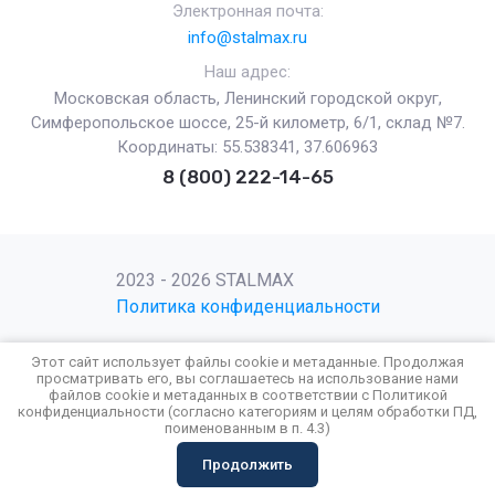
Электронная почта:
info@stalmax.ru
Наш адрес:
Московская область, Ленинский городской округ,
Симферопольское шоссе, 25-й километр, 6/1, склад №7.
Координаты: 55.538341, 37.606963
8 (800) 222-14-65
2023 - 2026 STALMAX
Политика конфиденциальности
Этот сайт использует файлы cookie и метаданные. Продолжая
просматривать его, вы соглашаетесь на использование нами
файлов cookie и метаданных в соответствии с
Политикой
Поддержка.
Разработка сайтов
в Megagroup.
конфиденциальности
(согласно категориям и целям обработки ПД,
поименованным в п. 4.3)
Продолжить
Корзина