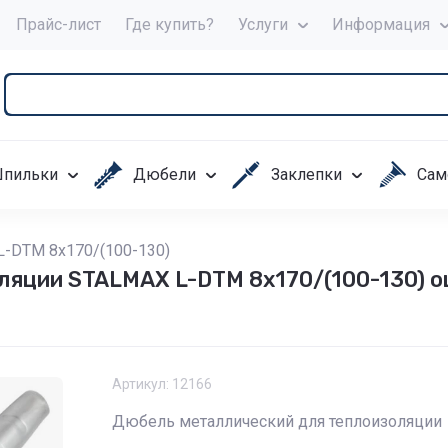
Прайс-лист
Где купить?
Услуги
Информация
пильки
Дюбели
Заклепки
Сам
L-DTM 8х170/(100-130)
ляции STALMAX L-DTM 8х170/(100-130) о
Артикул:
12166
Дюбель металлический для теплоизоляции