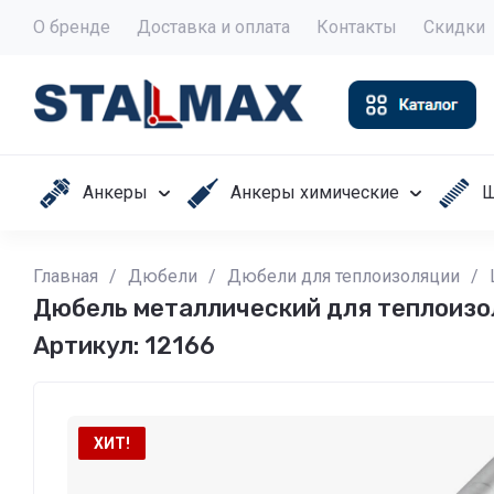
О бренде
Доставка и оплата
Контакты
Скидки
Анкеры
Анкеры химические
Ш
Главная
/
Дюбели
/
Дюбели для теплоизоляции
/
Дюбель металлический для теплоизо
Артикул:
12166
ХИТ!